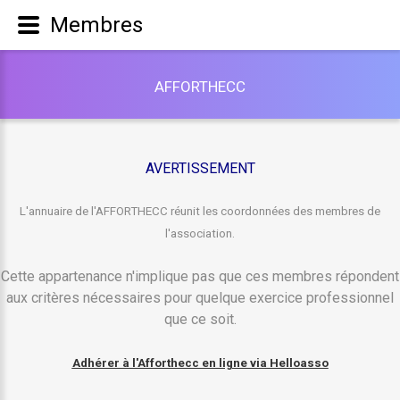
Membres
A
F
F
O
R
T
H
E
C
C
AVERTISSEMENT
L'annuaire de l'AFFORTHECC réunit les coordonnées des membres de
l'association.
Cette appartenance n'implique pas que ces membres répondent
aux critères nécessaires pour quelque exercice professionnel
que ce soit.
Adhérer à l'Afforthecc en ligne via Helloasso