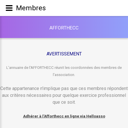
Membres
A
F
F
O
R
T
H
E
C
C
AVERTISSEMENT
L'annuaire de l'AFFORTHECC réunit les coordonnées des membres de
l'association.
Cette appartenance n'implique pas que ces membres répondent
aux critères nécessaires pour quelque exercice professionnel
que ce soit.
Adhérer à l'Afforthecc en ligne via Helloasso