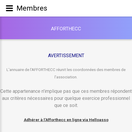
Membres
A
F
F
O
R
T
H
E
C
C
AVERTISSEMENT
L'annuaire de l'AFFORTHECC réunit les coordonnées des membres de
l'association.
Cette appartenance n'implique pas que ces membres répondent
aux critères nécessaires pour quelque exercice professionnel
que ce soit.
Adhérer à l'Afforthecc en ligne via Helloasso