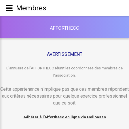
Membres
A
F
F
O
R
T
H
E
C
C
AVERTISSEMENT
L'annuaire de l'AFFORTHECC réunit les coordonnées des membres de
l'association.
Cette appartenance n'implique pas que ces membres répondent
aux critères nécessaires pour quelque exercice professionnel
que ce soit.
Adhérer à l'Afforthecc en ligne via Helloasso